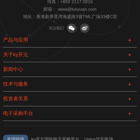
传真：+852 2117 0016
了LEOCH汽车电池的
元免维护电池拥有强
邮箱：
www@kaiyuan.com
高功率放电能力，即
劲的功率和起动能
地址：香港新界荃湾海盛路3號TML广场33楼C室
使在-30℃以下的低温
力：独特的设计及制
环境下，也能轻松起
造工艺，保证了
关注我们
动车辆。 电池容量：
LEOCH汽车电池的高
容量设计符合各种标
功率放电能力，即使
产品与应用
准及规范，保证电池
在-30℃以下的低温环
有充足的能量供应。
境下，也能轻松起动
关于ky开元
车辆。容量设计符合
各种标准及规范，保
新闻中心
证电池有充足的能量
供应。免维护电池采
技术与服务
用高纯低钙合金，独
特的回流及密封结构
投资者关系
设计，失水极少，寿
命更长。
电子采购平台
友情链接
ky开元国际电子采购平台
Uplus汽车电池