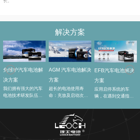
长。
解决方案
AGM 汽车电池解决
免维护汽车电池解
EFB汽车电池解决
方案
决方案
方案
超长的电池使用寿
我们拥有强大的汽车
应用启停系统的车
命：充放及启动次数
电池技术研发队伍，
辆，在遇到交通指示
可达5000次以上，相
完备的时延条件，能
灯短暂的停留时会熄
比普通蓄电池使用寿
快速研制出新产品并
火，以便于节省燃料
命更长。 优越的电池
送达客户手中，按照
并可减少二氧化碳5-
性能，强劲的功率和
APQP程序开发设计，
10%的排放量
起动能力：独特的设
确保了LEOCH汽车电
计及制造工艺，保证
池优越的性能。 ky开